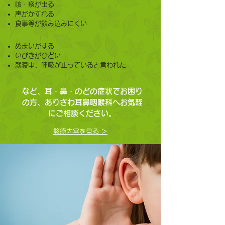
咳・痰が出る
声がかすれる
食事等が飲み込みにくい
めまいがする
いびきがひどい
就寝中、呼吸が止っていると言われた
など、耳・鼻・のどの症状でお困り
の方、ありさわ耳鼻咽喉科へお気軽
にご相談ください。
診療内容を見る ＞