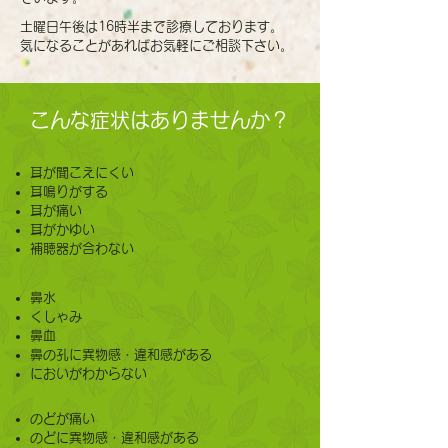
土曜日午後は16時半まで診療しております。
気になることがあればお気軽にご相談下さい。
こんな症状はありませんか？
耳が聞こえにくい
耳鳴りがする
耳が痛い
耳がかゆい
補聴器が合わない
鼻水
くしゃみ
鼻血
鼻の孔に異物感・違和感がある
においがわからない
のどが痛い
のどに異物感・違和感がある